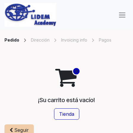
Ir al contenido
Pedido
Dirección
Invoicing info
Pagos
¡Su carrito está vacío!
Tienda
Seguir